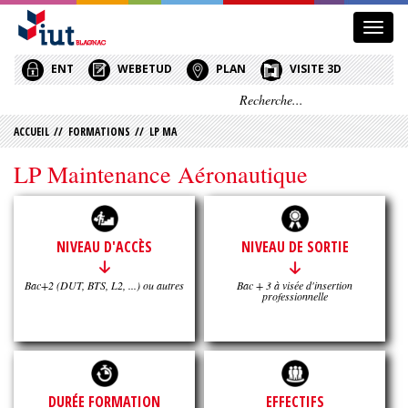
Affic
le
menu
ENT
WEBETUD
PLAN
VISITE 3D
ACCUEIL
//
FORMATIONS
//
LP MA
LP Maintenance Aéronautique
NIVEAU D'ACCÈS
NIVEAU DE SORTIE
Bac+2 (DUT, BTS, L2, ...) ou autres
Bac + 3 à visée d'insertion
professionnelle
DURÉE FORMATION
EFFECTIFS