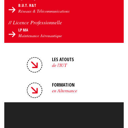
B.U.T. R&T
Réseaux & Télécommunications
// Licence Professionnelle
LP MA
Maintenance Aéronautique
LES ATOUTS
de l'IUT
FORMATION
en Alternance