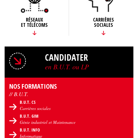
RÉSEAUX
CARRIÈRES
ET TÉLÉCOMS
SOCIALES
CANDIDATER
en B.U.T. ou LP
NOS FORMATIONS
// B.U.T.
B.U.T. CS
Carrières sociales
B.U.T. GIM
Génie industriel et Maintenance
B.U.T. INFO
Informatique