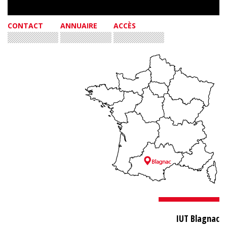
CONTACT
ANNUAIRE
ACCÈS
IUT Blagnac