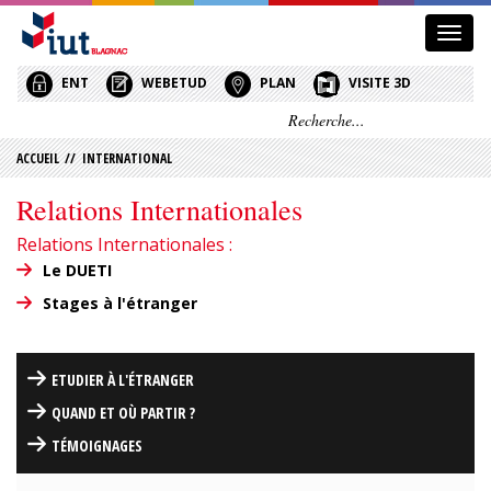
Affic
le
menu
ENT
WEBETUD
PLAN
VISITE 3D
ACCUEIL
//
INTERNATIONAL
Relations Internationales
Relations Internationales :
Le DUETI
Stages à l'étranger
ETUDIER À L'ÉTRANGER
QUAND ET OÙ PARTIR ?
TÉMOIGNAGES