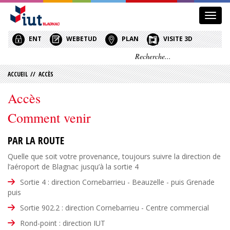
Affic
le
menu
ENT
WEBETUD
PLAN
VISITE 3D
ACCUEIL
//
ACCÈS
Accès
Comment venir
PAR LA ROUTE
Quelle que soit votre provenance, toujours suivre la direction de
l’aéroport de Blagnac jusqu’à la sortie 4
Sortie 4 : direction Cornebarrieu - Beauzelle - puis Grenade
puis
Sortie 902.2 : direction Cornebarrieu - Centre commercial
Rond-point : direction IUT