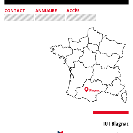
CONTACT
ANNUAIRE
ACCÈS
IUT Blagnac