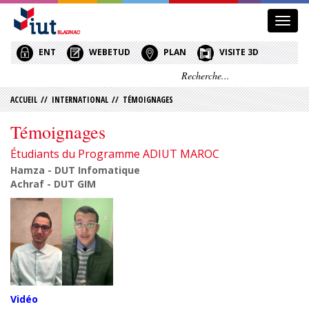
Affic
le
menu
ENT
WEBETUD
PLAN
VISITE 3D
ACCUEIL
//
INTERNATIONAL
//
TÉMOIGNAGES
Témoignages
Étudiants du Programme ADIUT MAROC
Hamza - DUT Infomatique
Achraf - DUT GIM
Vidéo