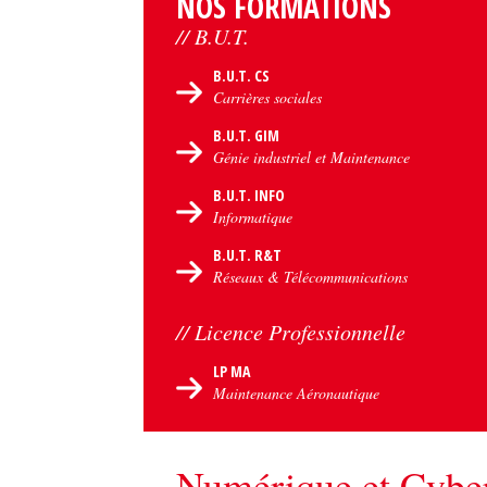
NOS FORMATIONS
// B.U.T.
B.U.T. CS
Carrières sociales
B.U.T. GIM
Génie industriel et Maintenance
B.U.T. INFO
Informatique
B.U.T. R&T
Réseaux & Télécommunications
// Licence Professionnelle
LP MA
Maintenance Aéronautique
Numérique et Cyber