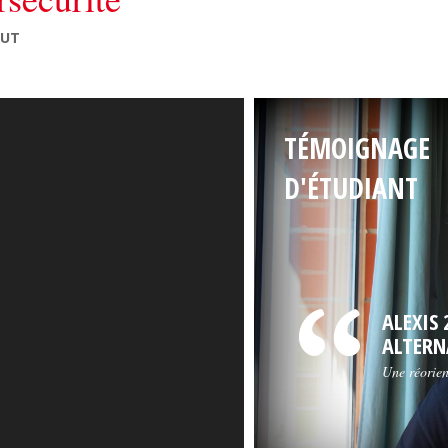
IUT
TÉMOIGNAGE
D'ÉTUDIANT
ALEXIS 
ALTERN
Une réorien