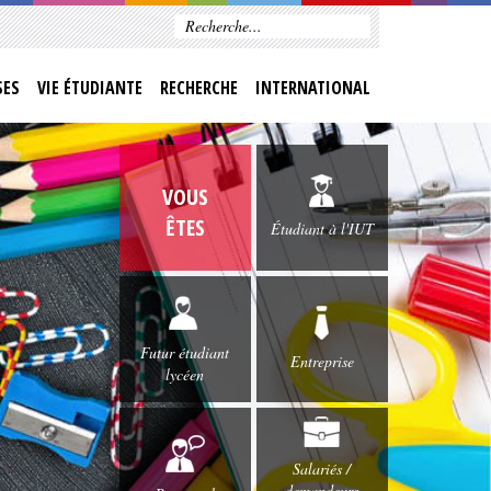
SES
VIE ÉTUDIANTE
RECHERCHE
INTERNATIONAL
VOUS
ÊTES
Étudiant à l'IUT
Futur étudiant
Entreprise
lycéen
Salariés /
demandeurs