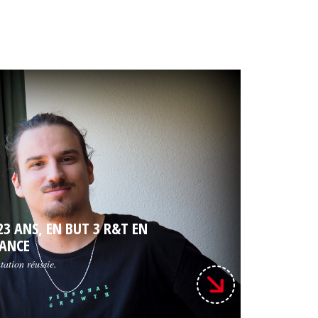
23 ANS, EN BUT 3 R&T EN
ANCE
tation réussie.