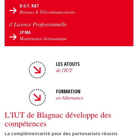
B.U.T. R&T
Réseaux & Télécommunications
// Licence Professionnelle
LP MA
Maintenance Aéronautique
LES ATOUTS
de l'IUT
FORMATION
en Alternance
L'IUT de Blagnac développe des
compétences
La complémentarité pour des partenariats réussis