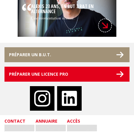
ALEXIS 23 ANS, EN BUT 3 R&T EN
ALTERNANCE
Une réorientation réussie.
PRÉPARER UN B.U.T.
PRÉPARER UNE LICENCE PRO
CONTACT
ANNUAIRE
ACCÈS