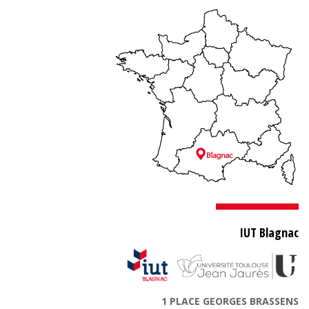
IUT Blagnac
1 PLACE GEORGES BRASSENS