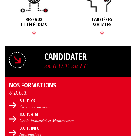
RÉSEAUX
CARRIÈRES
ET TÉLÉCOMS
SOCIALES
CANDIDATER
en B.U.T. ou LP
NOS FORMATIONS
// B.U.T.
B.U.T. CS
Carrières sociales
B.U.T. GIM
Génie industriel et Maintenance
B.U.T. INFO
Informatique