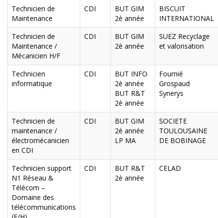
Technicien de
CDI
BUT GIM
BISCUIT
Maintenance
2è année
INTERNATIONAL
Technicien de
CDI
BUT GIM
SUEZ Recyclage
Maintenance /
2è année
et valorisation
Mécanicien H/F
Technicien
CDI
BUT INFO
Fournié
informatique
2è année
Grospaud
BUT R&T
Synerys
2è année
Technicien de
CDI
BUT GIM
SOCIETE
maintenance /
2è année
TOULOUSAINE
électromécanicien
LP MA
DE BOBINAGE
en CDI
Technicien support
CDI
BUT R&T
CELAD
N1 Réseau &
2è année
Télécom –
Domaine des
télécommunications
(F/H)