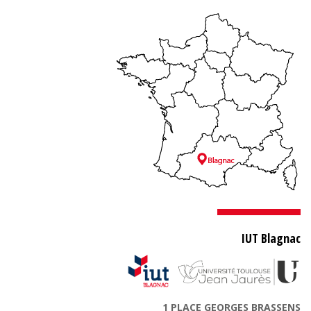
IUT Blagnac
1 PLACE GEORGES BRASSENS