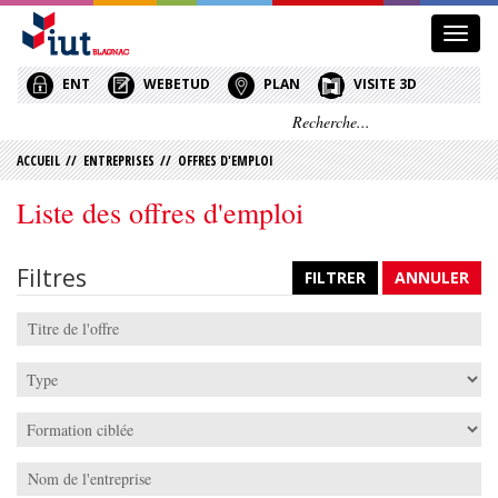
Affic
le
menu
ENT
WEBETUD
PLAN
VISITE 3D
ACCUEIL
//
ENTREPRISES
//
OFFRES D'EMPLOI
Liste des offres d'emploi
Filtres
FILTRER
ANNULER