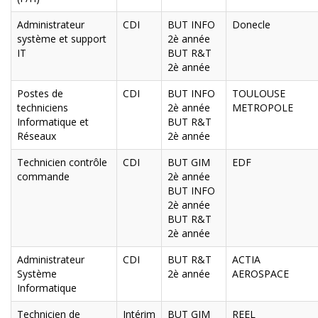
Administrateur
CDI
BUT INFO
Donecle
système et support
2è année
IT
BUT R&T
2è année
Postes de
CDI
BUT INFO
TOULOUSE
techniciens
2è année
METROPOLE
Informatique et
BUT R&T
Réseaux
2è année
Technicien contrôle
CDI
BUT GIM
EDF
commande
2è année
BUT INFO
2è année
BUT R&T
2è année
Administrateur
CDI
BUT R&T
ACTIA
Système
2è année
AEROSPACE
Informatique
Technicien de
Intérim
BUT GIM
REEL