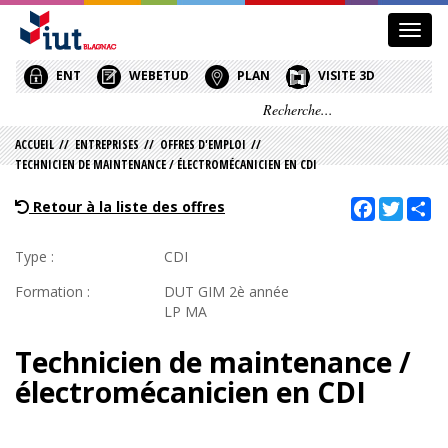
Affic
le
menu
ENT
WEBETUD
PLAN
VISITE 3D
ACCUEIL
//
ENTREPRISES
//
OFFRES D'EMPLOI
//
TECHNICIEN DE MAINTENANCE / ÉLECTROMÉCANICIEN EN CDI
Facebook
Twitt
Sh
Retour à la liste des offres
Type :
CDI
Formation :
DUT GIM 2è année
LP MA
Technicien de maintenance /
électromécanicien en CDI