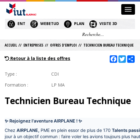
Affic
le
menu
ENT
WEBETUD
PLAN
VISITE 3D
ACCUEIL
//
ENTREPRISES
//
OFFRES D'EMPLOI
//
TECHNICIEN BUREAU TECHNIQUE
Facebook
Twitt
Sh
Retour à la liste des offres
Type :
CDI
Formation :
LP MA
Technicien Bureau Technique
✨ Rejoignez l'aventure AIRPLANE ! ✨
Chez
AIRPLANE,
PME en plein essor de plus de 170
Talents pass
jour à un objectif commun : faire voler les avions toujours plus haut