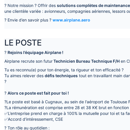
? Notre mission ? Offrir des
solutions complètes de maintenance 
une clientèle variée : avionneurs, compagnies aériennes, lessors o
? Envie d’en savoir plus ?
www.airplane.aero
LE POSTE
?️
Rejoins l’équipage Airplane !
Airplane recrute son futur
Technicien Bureau Technique F/H
en CD
Tu es reconnu(e) pour ton énergie, ta rigueur et ton efficacité ?
Tu aimes relever des
défis techniques
tout en travaillant main d
?
?
Alors ce poste est fait pour toi !
?Le poste est basé à Cugnaux, au sein de l'aéroport de Toulouse 
?La rémunération est comprise entre 28 et 38 K€ brut en fonction d
✅L’entreprise prend en charge à 100% la mutuelle pour toi et ta fam
✅Accord d'intéressement, CSE
? Ton rôle au quotidien :