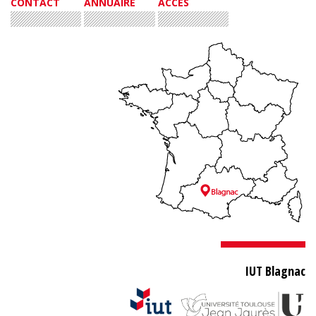
CONTACT
ANNUAIRE
ACCÈS
IUT Blagnac