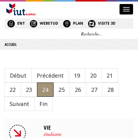
Affic
le
menu
ENT
WEBETUD
PLAN
VISITE 3D
ACCUEIL
Début
Précédent
19
20
21
22
23
24
25
26
27
28
Suivant
Fin
VIE
étudiante