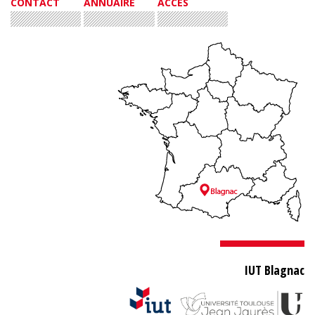
CONTACT
ANNUAIRE
ACCÈS
IUT Blagnac