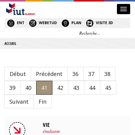
Affic
le
menu
ENT
WEBETUD
PLAN
VISITE 3D
ACCUEIL
Début
Précédent
36
37
38
39
40
41
42
43
44
45
Suivant
Fin
VIE
étudiante