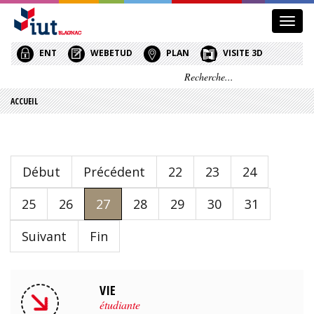
Affic
le
menu
ENT
WEBETUD
PLAN
VISITE 3D
ACCUEIL
Début
Précédent
22
23
24
25
26
27
28
29
30
31
Suivant
Fin
VIE
étudiante