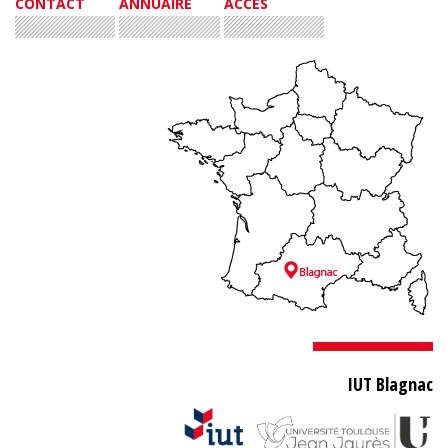
CONTACT
ANNUAIRE
ACCÈS
IUT Blagnac