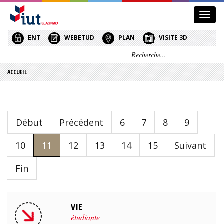
Affic
le
menu
ENT
WEBETUD
PLAN
VISITE 3D
ACCUEIL
Début
Précédent
6
7
8
9
10
11
12
13
14
15
Suivant
Fin
VIE
étudiante