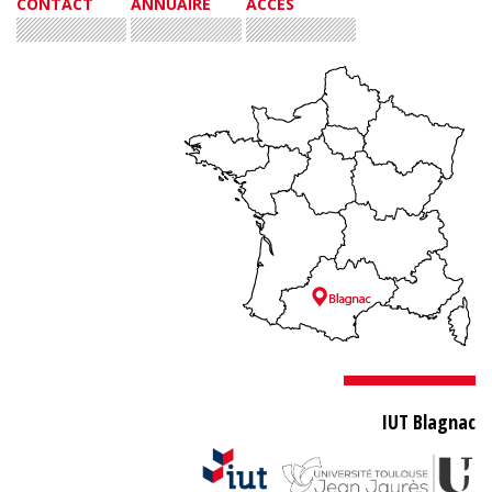
CONTACT
ANNUAIRE
ACCÈS
IUT Blagnac