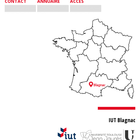
CONTACT
ANNUAIRE
ACCÈS
IUT Blagnac