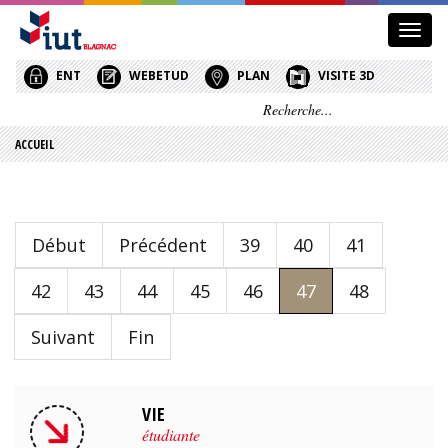
Affic
le
menu
ENT
WEBETUD
PLAN
VISITE 3D
ACCUEIL
Début
Précédent
39
40
41
42
43
44
45
46
47
48
Suivant
Fin
VIE
étudiante