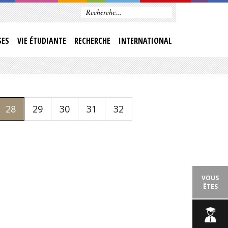
SES
VIE ÉTUDIANTE
RECHERCHE
INTERNATIONAL
28
29
30
31
32
VOUS
ÊTES