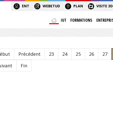
ENT
WEBETUD
PLAN
VISITE 3D
IUT
FORMATIONS
ENTREPRI
ébut
Précédent
23
24
25
26
27
uivant
Fin