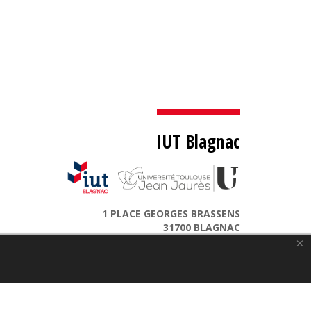
IUT Blagnac
1 PLACE GEORGES BRASSENS
31700 BLAGNAC
×
Tel +33 (0)5 62 74 75 75
Accès à l'IUT